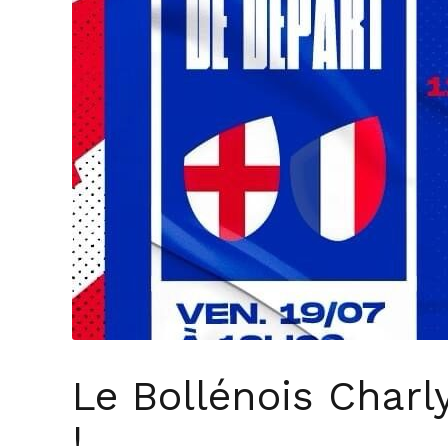
Le Bollénois Charl
!