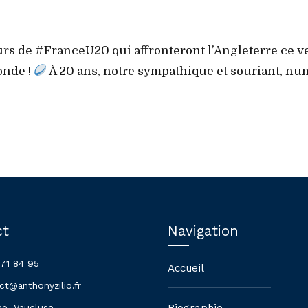
eurs de #FranceU20 qui affronteront l’Angleterre ce 
onde !
À 20 ans, notre sympathique et souriant, nu
ct
Navigation
 71 84 95
Accueil
ct@anthonyzilio.fr
Biographie
ne, Vaucluse