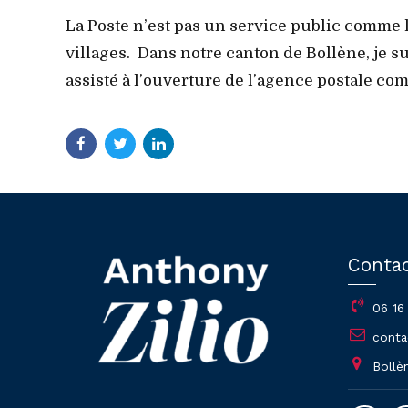
La Poste n’est pas un service public comme l
villages. Dans notre canton de Bollène, je 
assisté à l’ouverture de l’agence postale co
Conta
06 16
conta
Bollè